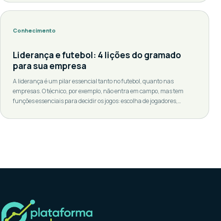
dos anos, a importância das mulheres na educação tem sido cada
vez mais reconhecida, e sua contribuição […]
Conhecimento
Liderança e futebol: 4 lições do gramado
para sua empresa
A liderança é um pilar essencial tanto no futebol, quanto nas
empresas. O técnico, por exemplo, não entra em campo, mas tem
funções essenciais para decidir os jogos: escolha de jogadores,
planos táticos, treinos e gestão do grupo. O líder da equipe também
tem uma responsabilidade importante: manter o time alinhado e
focado no objetivo […]