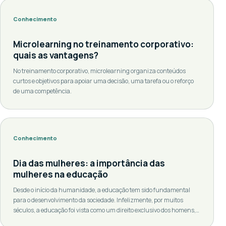
Conhecimento
Microlearning no treinamento corporativo:
quais as vantagens?
No treinamento corporativo, microlearning organiza conteúdos
curtos e objetivos para apoiar uma decisão, uma tarefa ou o reforço
de uma competência.
Conhecimento
Dia das mulheres: a importância das
mulheres na educação
Desde o início da humanidade, a educação tem sido fundamental
para o desenvolvimento da sociedade. Infelizmente, por muitos
séculos, a educação foi vista como um direito exclusivo dos homens,
relegando as mulheres a papéis secundários. Felizmente, ao longo