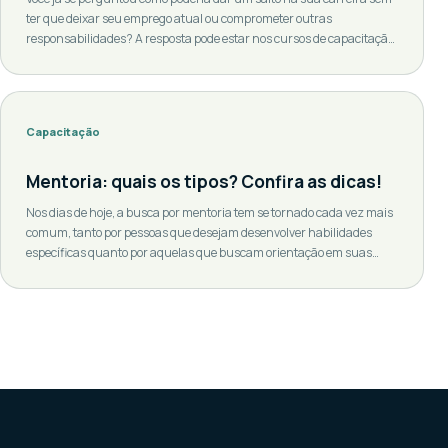
ter que deixar seu emprego atual ou comprometer outras
responsabilidades? A resposta pode estar nos cursos de capacitação
profissional EAD. Com o avanço da tecnologia e a necessidade de
constante atualização, os cursos EAD se tornaram uma opção
valiosa para muitos profissionais. […]
Capacitação
Mentoria: quais os tipos? Confira as dicas!
Nos dias de hoje, a busca por mentoria tem se tornado cada vez mais
comum, tanto por pessoas que desejam desenvolver habilidades
específicas quanto por aquelas que buscam orientação em suas
carreiras ou projetos pessoais. Existem diversos tipos de mentoria,
cada um com suas características e objetivos específicos. Além disso,
para se tornar um bom […]