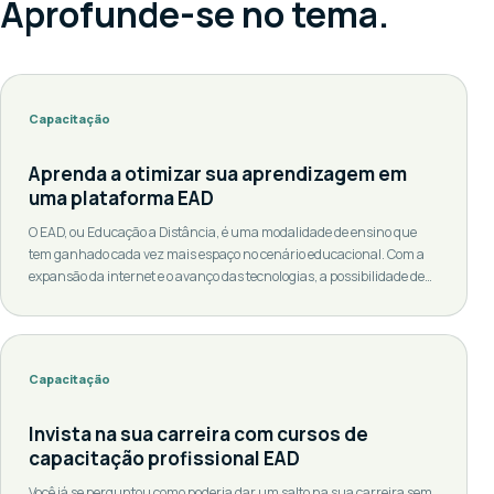
Aprofunde-se no tema.
Capacitação
Aprenda a otimizar sua aprendizagem em
uma plataforma EAD
O EAD, ou Educação a Distância, é uma modalidade de ensino que
tem ganhado cada vez mais espaço no cenário educacional. Com a
expansão da internet e o avanço das tecnologias, a possibilidade de
aprender de qualquer lugar e a qualquer hora tornou-se uma
realidade. Contudo, essa modalidade de ensino requer um nível de
autodisciplina e […]
Capacitação
Invista na sua carreira com cursos de
capacitação profissional EAD
Você já se perguntou como poderia dar um salto na sua carreira sem