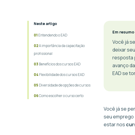
Neste artigo
Em resumo
Entendendo o EAD
Você já s
A importância da capacitação
deixar se
profissional
resposta 
Benefícios dos cursos EAD
avanço da
EAD se tor
Flexibilidade dos cursos EAD
Diversidade de opções de cursos
Como escolher o curso certo
Você já se pe
seu emprego 
estar nos
cur