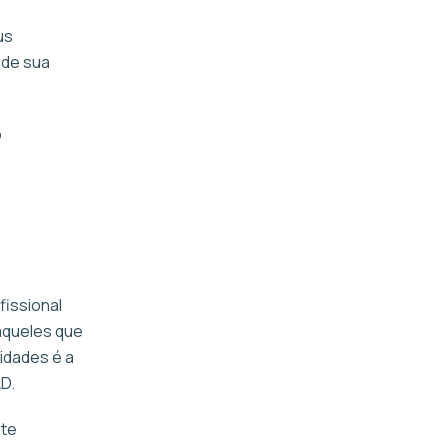
us
 de sua
o
fissional
aqueles que
idades é a
D.
 te