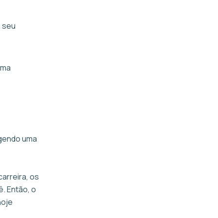
o seu
uma
angendo uma
arreira, os
. Então, o
hoje