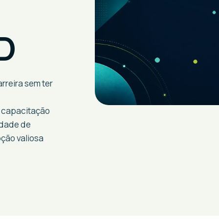
D
rreira sem ter
e capacitação
idade de
ção valiosa