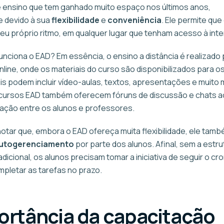
 ensino que tem ganhado muito espaço nos últimos anos,
e devido à sua
flexibilidade
e
conveniência
. Ele permite que
u próprio ritmo, em qualquer lugar que tenham acesso à inte
unciona o EAD? Em essência, o ensino a distância é realizado
line, onde os materiais do curso são disponibilizados para os
is podem incluir vídeo-aulas, textos, apresentações e muito 
 cursos EAD também oferecem fóruns de discussão e chats ao
teração entre os alunos e professores.
notar que, embora o EAD ofereça muita flexibilidade, ele tam
utogerenciamento
por parte dos alunos. Afinal, sem a estr
radicional, os alunos precisam tomar a iniciativa de seguir o 
mpletar as tarefas no prazo.
ortância da capacitação