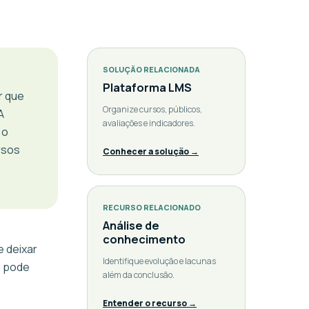
SOLUÇÃO RELACIONADA
Plataforma LMS
r que
Organize cursos, públicos,
A
avaliações e indicadores.
 o
rsos
Conhecer a solução →
RECURSO RELACIONADO
Análise de
conhecimento
e deixar
Identifique evolução e lacunas
a pode
além da conclusão.
Entender o recurso →