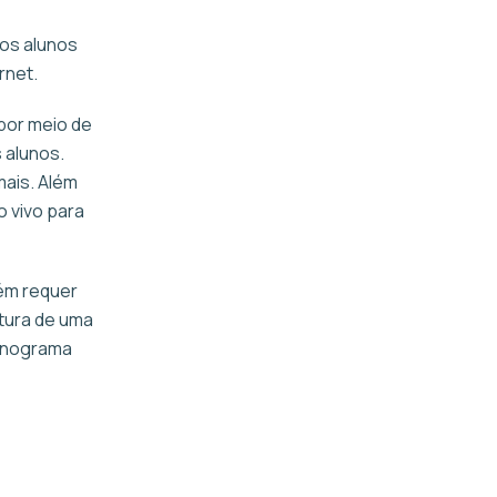
 os alunos
rnet.
 por meio de
 alunos.
mais. Além
 vivo para
bém requer
utura de uma
cronograma