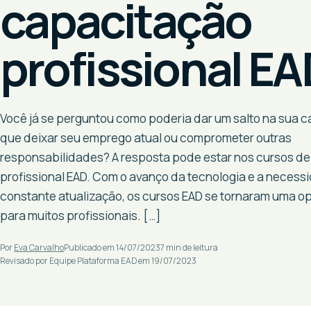
capacitação
profissional EA
Você já se perguntou como poderia dar um salto na sua ca
que deixar seu emprego atual ou comprometer outras
responsabilidades? A resposta pode estar nos cursos d
profissional EAD. Com o avanço da tecnologia e a necess
constante atualização, os cursos EAD se tornaram uma op
para muitos profissionais. […]
Por
Eva Carvalho
Publicado em 14/07/2023
7 min de leitura
Revisado por Equipe Plataforma EAD em 19/07/2023