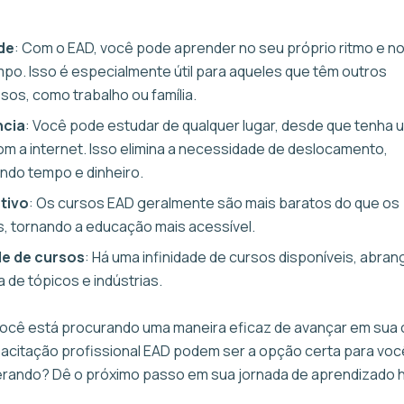
:
ade
: Com o EAD, você pode aprender no seu próprio ritmo e n
mpo. Isso é especialmente útil para aqueles que têm outros
os, como trabalho ou família.
ncia
: Você pode estudar de qualquer lugar, desde que tenha 
m a internet. Isso elimina a necessidade de deslocamento,
do tempo e dinheiro.
tivo
: Os cursos EAD geralmente são mais baratos do que os
s, tornando a educação mais acessível.
de de cursos
: Há uma infinidade de cursos disponíveis, abr
 de tópicos e indústrias.
você está procurando uma maneira eficaz de avançar em sua c
acitação profissional EAD podem ser a opção certa para você
rando? Dê o próximo passo em sua jornada de aprendizado 