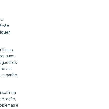
 o
é tão
lquer
 últimas
rar suas
pregadores
a novas
as e ganhe
 subir na
acitação,
roblemas e