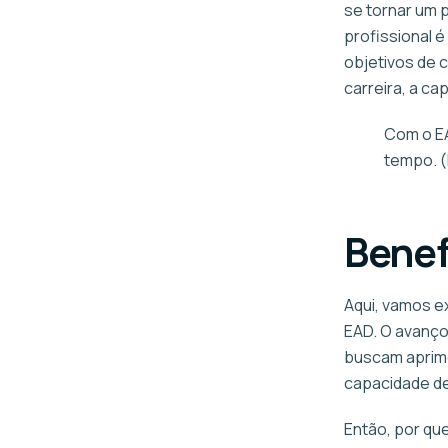
se tornar um 
profissional 
objetivos de 
carreira, a ca
Com o EA
tempo. (
Benef
Aqui, vamos e
EAD. O avanço
buscam aprimo
capacidade de
Então, por qu