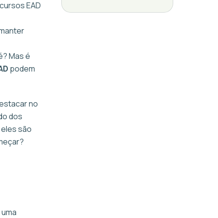
 cursos EAD
 manter
é? Mas é
AD
podem
destacar no
ndo dos
 eles são
omeçar?
é uma