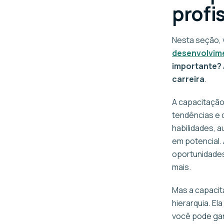
profi
Nesta seção, 
desenvolvime
importante?
carreira
.
A capacitação
tendências e 
habilidades, 
em potencial. 
oportunidades
mais.
Mas a capacit
hierarquia. E
você pode gan