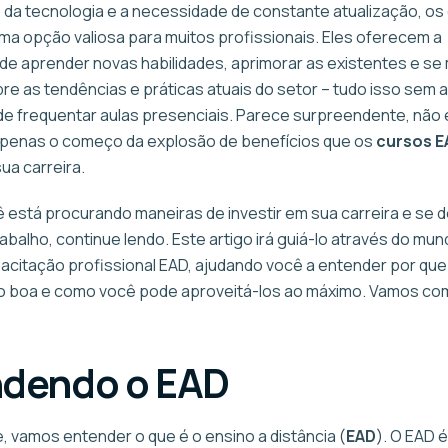
da tecnologia e a necessidade de constante atualização, os
ma opção valiosa para muitos profissionais. Eles oferecem a
de aprender novas habilidades, aprimorar as existentes e se
re as tendências e práticas atuais do setor – tudo isso sem a
e frequentar aulas presenciais. Parece surpreendente, não 
apenas o começo da explosão de benefícios que os
cursos E
sua carreira.
ê está procurando maneiras de investir em sua carreira e se 
balho, continue lendo. Este artigo irá guiá-lo através do mu
acitação profissional EAD, ajudando você a entender por que
o boa e como você pode aproveitá-los ao máximo. Vamos c
ndendo o EAD
, vamos entender o que é o ensino a distância (
EAD
). O EAD 