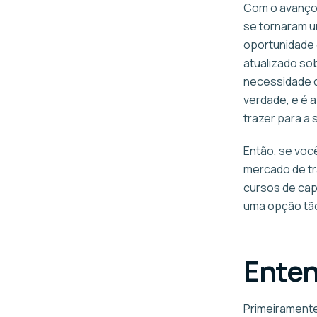
Com o avanço 
se tornaram u
oportunidade 
atualizado sob
necessidade d
verdade, e é 
trazer para a 
Então, se voc
mercado de tra
cursos de cap
uma opção tã
Ente
Primeiramente