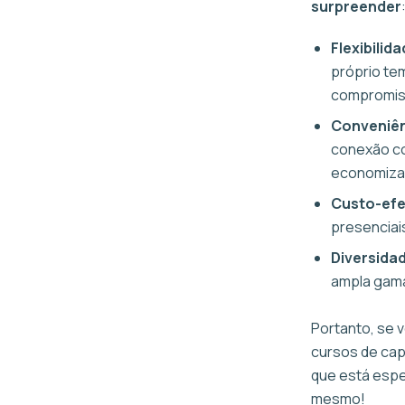
surpreender
Flexibilid
próprio te
compromiss
Conveniê
conexão co
economizan
Custo-efe
presenciai
Diversida
ampla gama
Portanto, se 
cursos de cap
que está espe
mesmo!