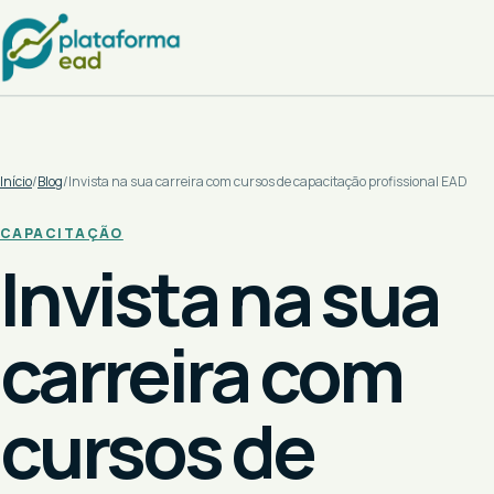
Início
/
Blog
/
Invista na sua carreira com cursos de capacitação profissional EAD
CAPACITAÇÃO
Invista na sua
carreira com
cursos de