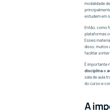
modalidade de
principalment
estudem em se
Então, como f
plataformas on
Esses materia
disso, muitos
facilitar a in
É importante 
disciplina
e
a
sala de aula t
do curso e co
A imp