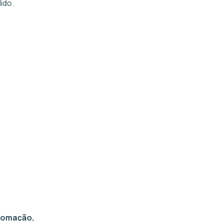
ido.
utomação,