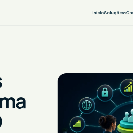
Início
Soluções
Ca
s
uma
D