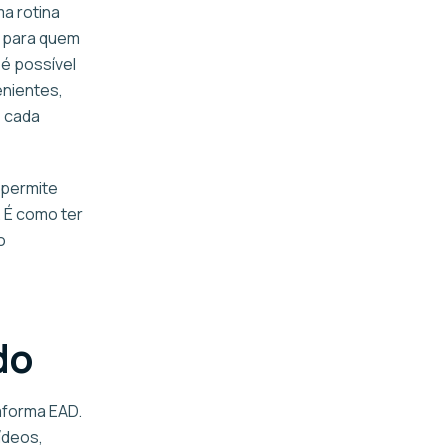
a rotina
u para quem
 é possível
enientes,
 cada
 permite
. É como ter
o
do
aforma EAD.
ídeos,