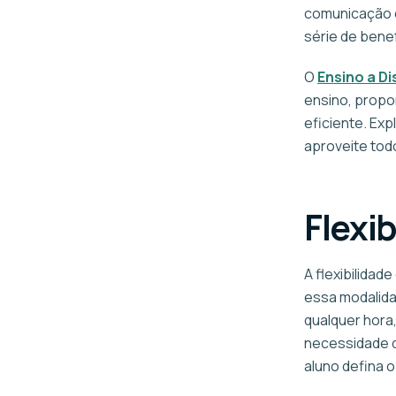
comunicação e
série de bene
O
Ensino a Di
ensino, propor
eficiente. Ex
aproveite tod
Flexi
A flexibilidad
essa modalida
qualquer hora,
necessidade de
aluno defina 