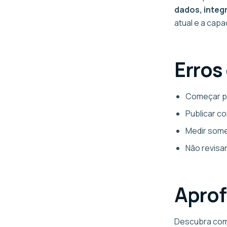
dados, integ
atual e a cap
Erros
Começar pe
Publicar c
Medir some
Não revisa
Apro
Descubra co