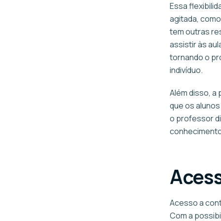
Essa flexibil
agitada, como
tem outras res
assistir às au
tornando o pr
indivíduo.
Além disso, a
que os alunos
o professor di
conhecimento 
Acess
Acesso a cont
Com a possibi