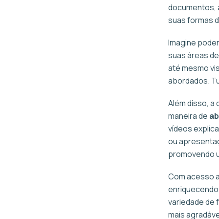
documentos, a
suas formas d
Imagine poder
suas áreas de
até mesmo vis
abordados. Tu
Além disso, a
maneira de
ab
vídeos explic
ou apresentaç
promovendo u
Com acesso a 
enriquecendo 
variedade de 
mais agradáve