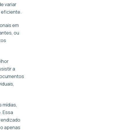
e variar
eficiente.
ionais em
antes, ou
tos
lhor
sistir a
e documentos
iduais,
 mídias,
. Essa
prendizado
ão apenas