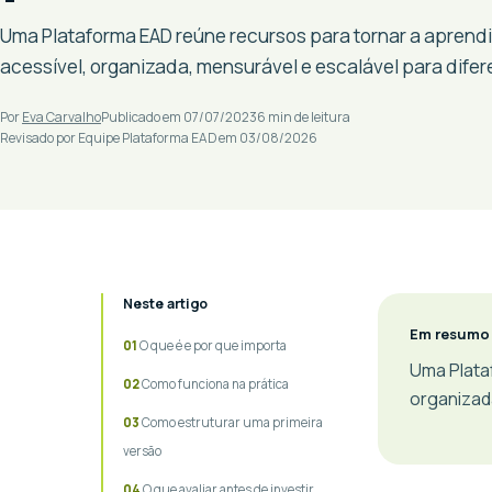
Uma Plataforma EAD reúne recursos para tornar a apren
acessível, organizada, mensurável e escalável para difer
Por
Eva Carvalho
Publicado em 07/07/2023
6 min de leitura
Revisado por Equipe Plataforma EAD em 03/08/2026
Neste artigo
Em resumo
O que é e por que importa
Uma Plata
Como funciona na prática
organizada
Como estruturar uma primeira
versão
O que avaliar antes de investir