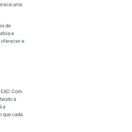
ferece uma
es de
ativa e
 oferecer e
ma EAD. Com
nteúdo a
á a
do que cada