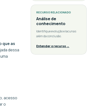
RECURSO RELACIONADO
Análise de
conhecimento
,
Identifique evolução e lacunas
além da conclusão.
o que as
Entender o recurso →
ejada dessa
r uma
o, acesso
ar o