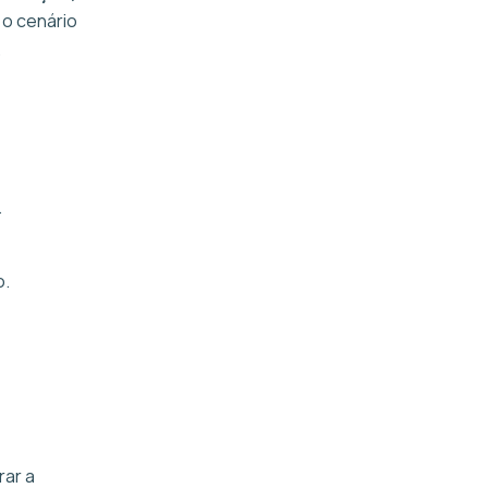
 o cenário
.
.
o.
ar a