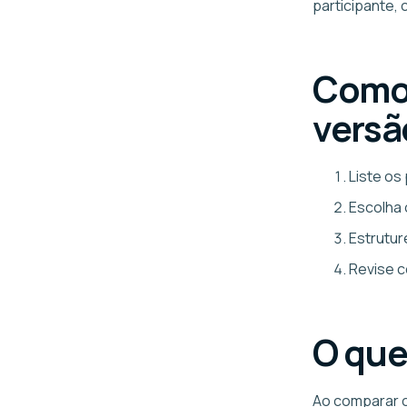
participante,
Como 
versã
Liste os
Escolha 
Estrutur
Revise c
O que 
Ao comparar 