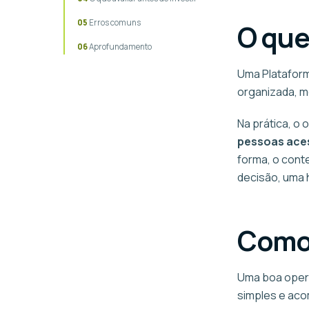
Erros comuns
O que
Aprofundamento
Uma Plataform
organizada, m
Na prática, o 
pessoas ace
forma, o cont
decisão, uma
Como 
Uma boa opera
simples e aco