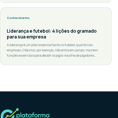
dos anos, a importância das mulheres na educação tem sido cada
vez mais reconhecida, e sua contribuição […]
Conhecimento
Liderança e futebol: 4 lições do gramado
para sua empresa
A liderança é um pilar essencial tanto no futebol, quanto nas
empresas. O técnico, por exemplo, não entra em campo, mas tem
funções essenciais para decidir os jogos: escolha de jogadores,
planos táticos, treinos e gestão do grupo. O líder da equipe também
tem uma responsabilidade importante: manter o time alinhado e
focado no objetivo […]