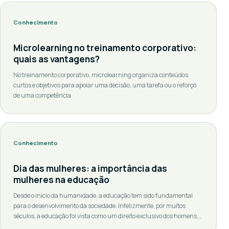
Conhecimento
Microlearning no treinamento corporativo:
quais as vantagens?
No treinamento corporativo, microlearning organiza conteúdos
curtos e objetivos para apoiar uma decisão, uma tarefa ou o reforço
de uma competência.
Conhecimento
Dia das mulheres: a importância das
mulheres na educação
Desde o início da humanidade, a educação tem sido fundamental
para o desenvolvimento da sociedade. Infelizmente, por muitos
séculos, a educação foi vista como um direito exclusivo dos homens,
relegando as mulheres a papéis secundários. Felizmente, ao longo