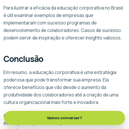
Para ilustrar a eficácia da educação corporativa no Brasil,
é útil examinar exemplos de empresas que
implementaram com sucesso programas de
desenvolvimento de colaboradores. Casos de sucesso
podem servir de inspiração e oferecer insights valiosos.
Conclusão
Em resumo, a educação corporativa é uma estratégia
poderosa que pode transformar sua empresa. Ela
oferece benefícios que vão desde o aumento da
produtividade dos colaboradores até a criação de uma
cultura organizacional mais forte e inovadora.
Ao seguir as melhores práticas na implementação da
Vamos conversar?
educação corporativa e superar os desafios com