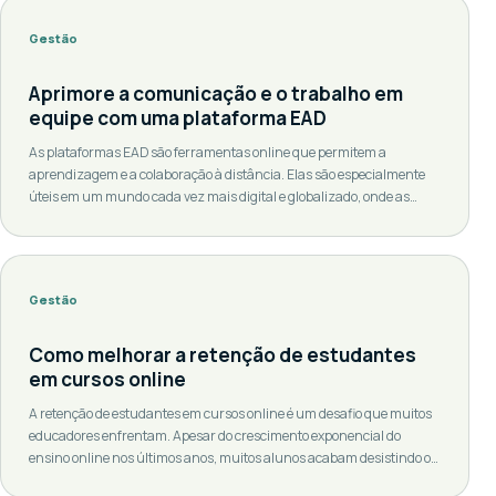
Gestão
Aprimore a comunicação e o trabalho em
equipe com uma plataforma EAD
As plataformas EAD são ferramentas online que permitem a
aprendizagem e a colaboração à distância. Elas são especialmente
úteis em um mundo cada vez mais digital e globalizado, onde as
equipes podem estar espalhadas por diferentes fusos horários e
continentes. As plataformas EAD oferecem uma variedade de
funcionalidades que podem ajudar a melhorar a comunicação […]
Gestão
Como melhorar a retenção de estudantes
em cursos online
A retenção de estudantes em cursos online é um desafio que muitos
educadores enfrentam. Apesar do crescimento exponencial do
ensino online nos últimos anos, muitos alunos acabam desistindo ou
não conseguem concluir os cursos a que se inscrevem. Existem, no