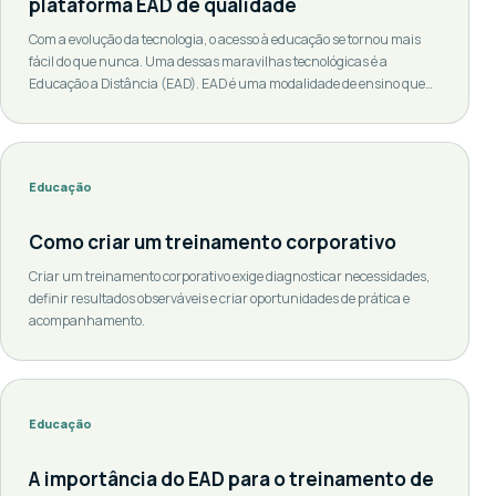
plataforma EAD de qualidade
Com a evolução da tecnologia, o acesso à educação se tornou mais
fácil do que nunca. Uma dessas maravilhas tecnológicas é a
Educação a Distância (EAD). EAD é uma modalidade de ensino que
permite que você aprenda no seu próprio ritmo, no conforto da sua
casa ou em qualquer lugar que tenha acesso à internet. Mas, […]
Educação
Como criar um treinamento corporativo
Criar um treinamento corporativo exige diagnosticar necessidades,
definir resultados observáveis e criar oportunidades de prática e
acompanhamento.
Educação
A importância do EAD para o treinamento de