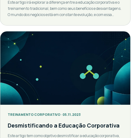
Este artigo irá explorar a diferença entre a educação corporativa e o
treinamento tradicional, bem como seus benefícios e desvantagens.
O mundo dos negócios está em constante evolução, e com essa
evolução, as necessidades de treinamento e desenvolvimento
também mudam. As empresas estão sempre procurando maneiras
inovadoras de treinar seus funcionários e melhorar suas
habilidades. […]
TREINAMENTO CORPORATIVO · 05.11.2023
Desmistificando a Educação Corporativa
Este artigo tem como objetivo desmistificar a educação corporativa,