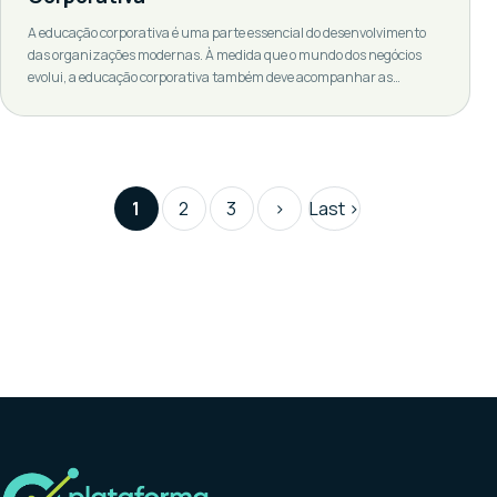
A educação corporativa é uma parte essencial do desenvolvimento
das organizações modernas. À medida que o mundo dos negócios
evolui, a educação corporativa também deve acompanhar as
tendências emergentes. Neste artigo, exploraremos as tendências
futuras da educação corporativa que estão moldando a forma como
as empresas treinam e desenvolvem seus funcionários. A educação
corporativa está […]
1
2
3
>
Last ›