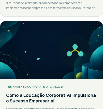
discutindo seu conceito, sua importância e como pode ser
implementada nas empresas. Esse termo tem causado surpresa no
mundo dos negócios. Mas o que realmente significa? E por que é tão
importante? Ela não é apenas sobre treinamento de funcionários,
mas um conceito mais amplo que envolve a criação […]
TREINAMENTO CORPORATIVO · 03.11.2023
Como a Educação Corporativa Impulsiona
o Sucesso Empresarial
Neste artigo, discutiremos como a educação corporativa pode levar